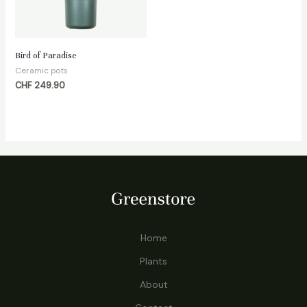
Bird of Paradise
Ceramic pots
CHF
249.90
Home
Plants
About