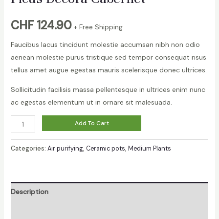
CHF
124.90
+ Free Shipping
Faucibus lacus tincidunt molestie accumsan nibh non odio
aenean molestie purus tristique sed tempor consequat risus
tellus amet augue egestas mauris scelerisque donec ultrices.
Sollicitudin facilisis massa pellentesque in ultrices enim nunc
ac egestas elementum ut in ornare sit malesuada.
Ficus
Alternative:
Add To Cart
Decora
Cabernet
Categories:
Air purifying
,
Ceramic pots
,
Medium Plants
quantity
Description
Reviews (0)